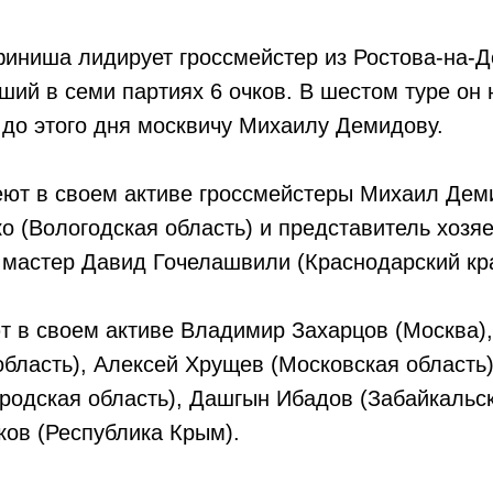
финиша лидирует гроссмейстер из Ростова-на-
ший в семи партиях 6 очков. В шестом туре он
до этого дня москвичу Михаилу Демидову.
еют в своем активе гроссмейстеры Михаил Дем
 (Вологодская область) и представитель хозя
мастер Давид Гочелашвили (Краснодарский кра
т в своем активе Владимир Захарцов (Москва)
область), Алексей Хрущев (Московская область
родская область), Дашгын Ибадов (Забайкальск
ов (Республика Крым).