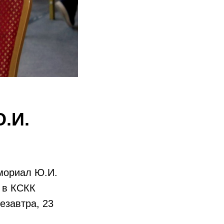
.И.
мориал Ю.И.
 в КСКК
езавтра, 23