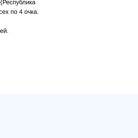
(Республика
ех по 4 очка.
ей.