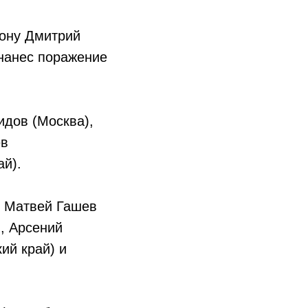
Дону Дмитрий
 нанес поражение
идов (Москва),
ев
й).
, Матвей Гашев
), Арсений
ий край) и