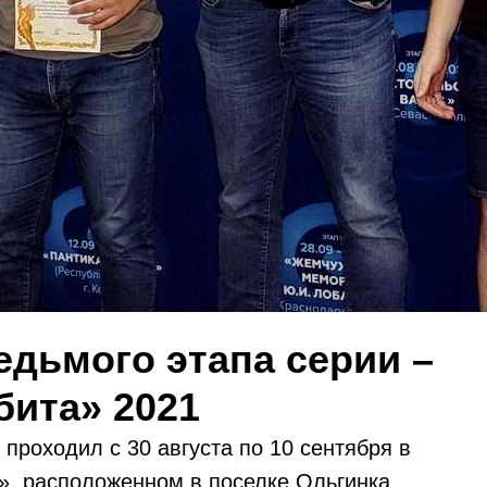
едьмого этапа серии –
ита» 2021
проходил с 30 августа по 10 сентября в
», расположенном в поселке Ольгинка