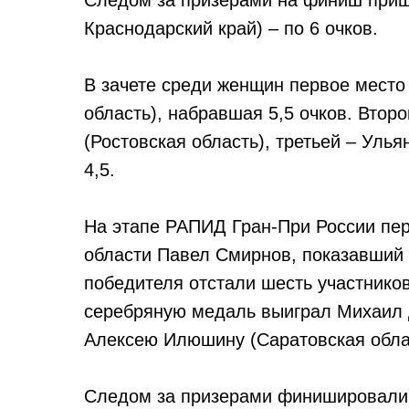
Следом за призерами на финиш пришл
Краснодарский край) – по 6 очков.
В зачете среди женщин первое мест
область), набравшая 5,5 очков. Втор
(Ростовская область), третьей – Улья
4,5.
На этапе РАПИД Гран-При России пер
области Павел Смирнов, показавший р
победителя отстали шесть участнико
серебряную медаль выиграл Михаил 
Алексею Илюшину (Саратовская обла
Следом за призерами финишировали 