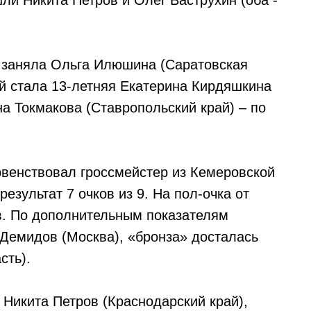
и Никита Петров и Олег Ваструхин (оба -
о заняла Ольга Илюшина (Саратовская
ой стала 13-летняя Екатерина Кирдяшкина
на Токмакова (Ставропольский край) – по
венствовал гроссмейстер из Кемеровской
езультат 7 очков из 9. На пол-очка от
в. По дополнительным показателям
Демидов (Москва), «бронза» досталась
сть).
Никита Петров (Краснодарский край),