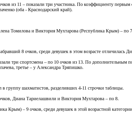
очков из 11 – показали три участника. По коэффициенту первым
ченко (оба - Краснодарский край).
ена Томилова и Виктория Мухтарова (Республика Крым) – по 7
бравший 8 очков, среди девушек в этом возрасте отличилась Ди
зали три спортсмена – по 10 очков из 13. По дополнительным п
пачева, третье – у Александра Тряпишко.
 в группу шахматистов, разделивших 4-11 строчки таблицы.
 очков, Диана Тариелашвили и Виктория Мухтарова – по 8.
ка Крым) – 9 очков, среди девушек в этой возрастной категори