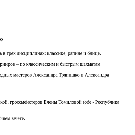
»
 в трех дисциплинах: классике, рапиде и блице.
урниров – по классическим и быстрым шахматам.
ародных мастеров Александра Тряпишко и Александра
ской, гроссмейстеров Елены Томиловой (обе - Республика
бщем зачете.