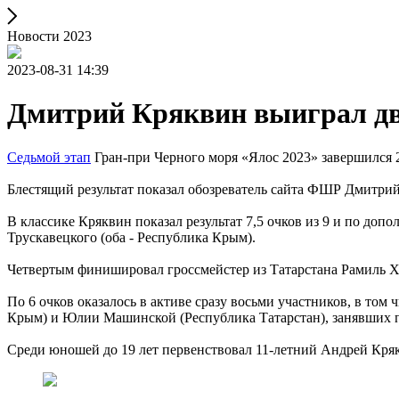
Новости 2023
2023-08-31 14:39
Дмитрий Кряквин выиграл два
Седьмой этап
Гран-при Черного моря «Ялос 2023» завершился 2
Блестящий результат показал обозреватель сайта ФШР Дмитрий
В классике Кряквин показал результат 7,5 очков из 9 и по д
Трускавецкого (оба - Республика Крым).
Четвертым финишировал гроссмейстер из Татарстана Рамиль Ха
По 6 очков оказалось в активе сразу восьми участников, в то
Крым) и Юлии Машинской (Республика Татарстан), занявших пер
Среди юношей до 19 лет первенствовал 11-летний Андрей Кряк