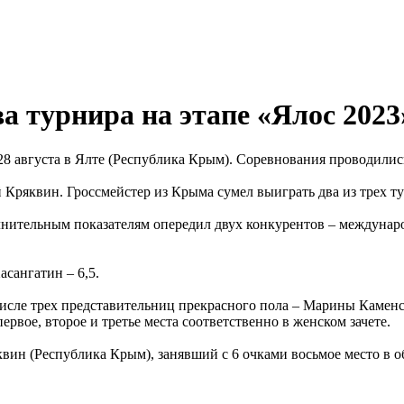
 турнира на этапе «Ялос 2023
8 августа в Ялте (Республика Крым). Соревнования проводились
 Кряквин. Гроссмейстер из Крыма сумел выиграть два из трех т
ополнительным показателям опередил двух конкурентов – междун
сангатин – 6,5.
м числе трех представительниц прекрасного пола – Марины Камен
вое, второе и третье места соответственно в женском зачете.
вин (Республика Крым), занявший с 6 очками восьмое место в о