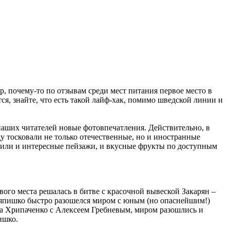
, почему-то по отзывам среди мест питания первое место в
ся, знайте, что есть такой лайф-хак, помимо шведской линии и
аших читателей новые фотовпечатления. Действительно, в
ду тосковали не только отечественные, но и иностранные
одили и интересные пейзажи, и вкусные фрукты по доступным
вого места решалась в битве с красочной вывеской Закарян –
ряпишко быстро разошелся миром с юным (но опаснейшим!)
ра Хрипаченко с Алексеем Гребневым, миром разошлись и
ишко.