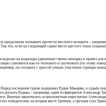
ы продолжали познавать прелести местного колорита – например
Так что, если на следующей серии место шестого этапа сохранит
кскурсию на водопады (джиппинг+мини-зоопарк) и привез для н
скоро становится как-то тесновато и скучновато (по этому пово
Например, на соседних с трассой улицах участники турнира нах
. Перед последним туром лидировал Рудик Макарян, и судьба пер
ел догнать Рудика – например, один из фаворитов Александр Т
леги. Вничью закончилась остросюжетная перестрелка Александ
ал победителем, на втором месте Гребнев, а третьим стал Тряп