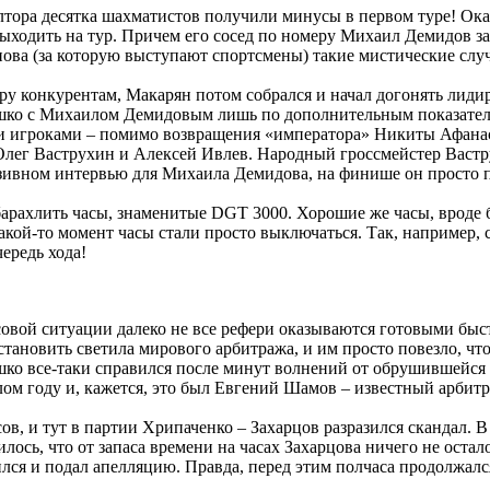
тора десятка шахматистов получили минусы в первом туре! Оказа
ыходить на тур. Причем его сосед по номеру Михаил Демидов за
ова (за которую выступают спортсмены) такие мистические слу
фору конкурентам, Макарян потом собрался и начал догонять ли
япишко с Михаилом Демидовым лишь по дополнительным показател
 игроками – помимо возвращения «императора» Никиты Афанась
Олег Ваструхин и Алексей Ивлев. Народный гроссмейстер Вастр
люзивном интервью для Михаила Демидова, на финише он просто п
арахлить часы, знаменитые DGT 3000. Хорошие же часы, вроде бы!
В какой-то момент часы стали просто выключаться. Так, например
ередь хода!
совой ситуации далеко не все рефери оказываются готовыми бы
сстановить светила мирового арбитража, и им просто повезло, 
ко все-таки справился после минут волнений от обрушившейся н
шлом году и, кажется, это был Евгений Шамов – известный арбитр
сов, и тут в партии Хрипаченко – Захарцов разразился скандал. 
илось, что от запаса времени на часах Захарцова ничего не оста
ился и подал апелляцию. Правда, перед этим полчаса продолжалс