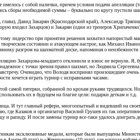
 имелось с собой налички, причем условия подачи апелляции (та
лись сборы необходимой суммы – буквально по кругу пустили шап
лава), Давид Закарян (Краснодарский край), Александр Тряпишк
торую входил Захарцов) и Закарян (один из тренеров Хрипаченко)
этому лидерство при принятии решения захватил напористый ма
е творческом состоянии и атакующем настрое, как Михаил Ивано
ивнику разгром на шахматной доске, напоминая о неизбежности 
елляцию Захарцова-младшего отклонили и взнос не вернули. Я, б
знадежное с точки зрения правил шахмат, но Людмила Сергеевна 
у навстречу. Очевидно, что Володя воспринял произошедшее оче
бости хочется играть турнир с исправными часами.
 той самой пятерки, собранной по крохам руками трудящихся. Но
ользовать их в будущем на благие цели: подарки деткам и т.д.
блица. И тут главный рефери, многоопытный и видевший на свое
наю, где Казаков и организатор Василий Грушев их так оператив
у и рапиду. И после замены турнир все-таки удалось доиграть 
!
тникам эксклюзивные медали, которые были выпущены Министерс
в Анапе (9 этап) и «Жемчужине» (10 этап), где награда найдет св