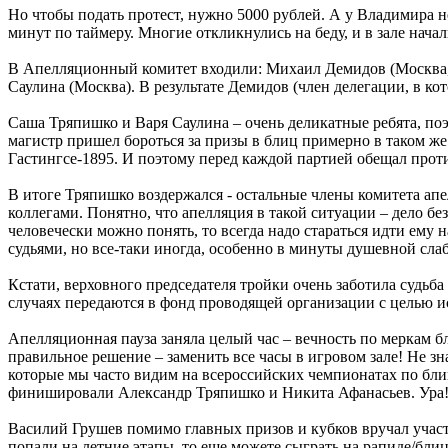
Но чтобы подать протест, нужно 5000 рублей. А у Владимира не
минут по таймеру. Многие откликнулись на беду, и в зале нача
В Апелляционный комитет входили: Михаил Демидов (Москва, г
Саулина (Москва). В результате Демидов (член делегации, в ко
Саша Тряпишко и Варя Саулина – очень деликатные ребята, по
магистр пришел бороться за призы в блиц примерно в таком ж
Гастингсе-1895. И поэтому перед каждой партией обещал прот
​В итоге Тряпишко воздержался - остальные члены комитета ап
коллегами. Понятно, что апелляция в такой ситуации – дело бе
человечески можно понять, то всегда надо стараться идти ем
судьями, но все-таки иногда, особенно в минуты душевной сла
Кстати, верховного председателя тройки очень заботила судьба
случаях передаются в фонд проводящей организации с целью исп
Апелляционная пауза заняла целый час – вечность по меркам 
правильное решение – заменить все часы в игровом зале! Не з
которые мы часто видим на всероссийских чемпионатах по блиц
финишировали Александр Тряпишко и Никита Афанасьев. Ура
Василий Грушев помимо главных призов и кубков вручал учас
попали на летние этапы, то еще можете сыграть на рапиде/блице 