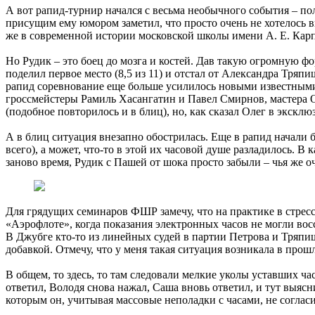
А вот рапид-турнир начался с весьма необычного события – пол
присущим ему юмором заметил, что просто очень не хотелось в
же в современной истории московской школы имени А. Е. Карп
Но Рудик – это боец до мозга и костей. Дав такую огромную 
поделил первое место (8,5 из 11) и отстал от Александра Тр
рапид соревнование еще больше усилилось новыми известными
гроссмейстеры Рамиль Хасангатин и Павел Смирнов, мастера 
(подобное повторилось и в блиц), но, как сказал Олег в экск
А в блиц ситуация внезапно обострилась. Еще в рапид начали б
всего), а может, что-то в этой их часовой душе разладилось. 
заново время, Рудик с Пашей от шока просто забыли – чья же оч
Для грядущих семинаров ФШР замечу, что на практике в стрес
«Аэрофлоте», когда показания электронных часов не могли во
В Джубге кто-то из линейных судей в партии Петрова и Тряпиш
добавкой. Отмечу, что у меня такая ситуация возникала в про
В общем, то здесь, то там следовали мелкие уколы уставших ча
ответил, Володя снова нажал, Саша вновь ответил, и тут выясн
которым он, учитывая массовые неполадки с часами, не соглас