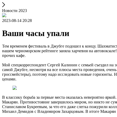
Новости 2023
2023-08-14 20:28
Ваши часы упали
Тем временем фестиваль в Джубге подошел к концу. Шахматист
нашем черноморском рейтинге заняла харчевня на автовокзале! 
прочих кафе.
Мой спецкорреспондент Сергей Калинин с семьей съездил на э
самой Джубге, несмотря на все плюсы места проведения, очень 
гроссмейстеры), поэтому надо исследовать новые горизонты. 
ценами.
В классику борьба за первые места оказалась невероятно яркой
Макарян. Противостояние завершилось миром, но никто не сум
Станиславом Букреевым, за что его даже слегка пожурили кол
Михаил Демидов с Владимиром Захарцовым. В итоге Макарян ст