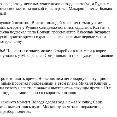
лось, что у местных участников опоздал автобус, а Рудик с
нял свое место за доской и выиграл, а Макарян – нет… Бывают
чаи!
дирующий пелотон. В итоге молодой москвич с «минусом»
ям, которые у Рудика ожидаемо остались худшими. Кстати, в
ева подъехал папа Володи гроссмейстер Вячеслав Захарцов,
ухин долгое время сохранял шансы на самые первые места
отерял силу.
 Но, черт его знает, может, батарейки в них сели (скорее
, случилось у Макаряна со Смирновым, и пока судьи выставляли
стро выставить время. Но вспомним легендарную ситуацию на
что мимо пробегал подкованный в этом плане Михаил Кличев…
а голову напасти с задачей выставить 4 секунды против 10 с
 тогда выставил часы со скоростью шаолиня.
В какой-то момент Володя сделал ход, нажал кнопку, Саша
лось - высветились нули. Москвичу засчитали поражение, с
я разбор полетов.