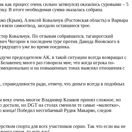
к как процесс очень сильно затянулся) оказались суровыми – 5
ку. В итоге необходимая сумма оказалась собрана.
о (Крым), Алексей Ковальчук (Ростовская область) и Варвара
 взяли самоотвод, заседали оставшиеся трое.
стер Ковальчук. По отзывам собравшихся, таганрогский
вич Чигорин в последнем туре против Давида Яновского в
грядущего уже во время поединка.
удучи председателем АК, в такой ситуации всегда возвращал с
Белавенец много раз говорила мне, что когда игрока по-
нь эмоционально и на повышенных тонах выяснял отношения с
, справедливости ради, отмечу, что деньги всегда в подобных
м веку очень многое Владимир Казаков принял сложное, но
но достали, но DGT на столах сменили те самые «малютки»,
до конца! Победил несгибаемый Рудик Макарян, следом
твом спорта для всех участников серии. Так что если вы не
оего героя, то есть вас!