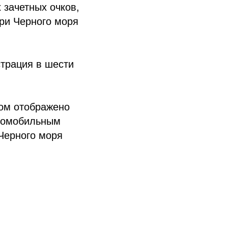
 зачетных очков,
ри Черного моря
трация в шести
вом отображено
втомобильным
Черного моря